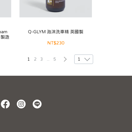
oam
Q-GLYM 泡沫洗車精 英國製
國製造
NT$230
1
2
3
...
5
1