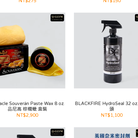
NT$275
NT$150
acle Souverän Paste Wax 8 oz.
BLACKFIRE HydroSeal 32 o
品尼高 棕櫚蠟 盒裝
頭
NT$2,900
NT$1,100