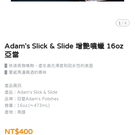
1
/
6
Adam's Slick & Slide 增艷噴蠟 16oz
亞當
▋快速美容噴劑、產生高光澤度和疏水性的表面
▋夏威夷潘趣酒的香味
產品資訊
產品：Adam's Slick & Slide
品牌：亞當Adam's Polishes
容量：16oz.(≒473mL)
產地：美國
NT$400