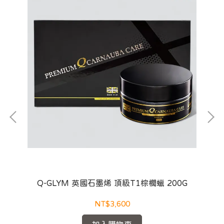
Q-GLYM 英國石墨烯 頂級T1棕櫚蠟 200G
Pi
NT$3,600