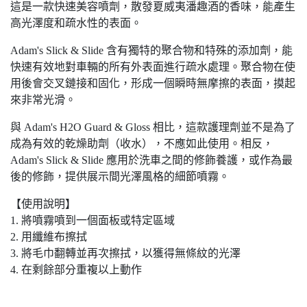
這是一款快速美容噴劑，散發夏威夷潘趣酒的香味，能產生
高光澤度和疏水性的表面。
Adam's Slick & Slide 含有獨特的聚合物和特殊的添加劑，能
快速有效地對車輛的所有外表面進行疏水處理。聚合物在使
用後會交叉鏈接和固化，形成一個瞬時無摩擦的表面，摸起
來非常光滑。
與 Adam's H2O Guard & Gloss 相比，這款護理劑並不是為了
成為有效的乾燥助劑（收水），不應如此使用。相反，
Adam's Slick & Slide 應用於洗車之間的修飾養護，或作為最
後的修飾，提供展示間光澤風格的細節噴霧。
【使用說明】
1. 將噴霧噴到一個面板或特定區域
2. 用纖維布擦拭
3. 將毛巾翻轉並再次擦拭，以獲得無條紋的光澤
4. 在剩餘部分重複以上動作