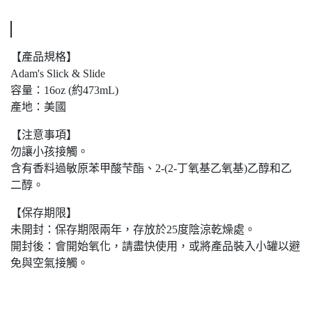
【產品規格】
Adam's Slick & Slide
容量：16oz (約473mL)
產地：美國
【注意事項】
勿讓小孩接觸。
含有香料過敏原苯甲酸芐酯、2-(2-丁氧基乙氧基)乙醇和乙
二醇。
【保存期限】
未開封：保存期限兩年，存放於25度陰涼乾燥處。
開封後：會開始氧化，請盡快使用，或將產品裝入小罐以避
免與空氣接觸。