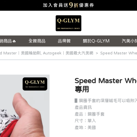
銷商品🔥
全館商品
品牌館
關於Q-GLYM
汽美小
ed Master｜美國輪胎刷
,
Autogeek｜美國最大汽美網
Speed Master W
Speed Master 
專用
▋鋼圈手套的深層絨毛可以吸附
產品資訊
產品：鋼圈手套
尺寸：單入
產地：美國