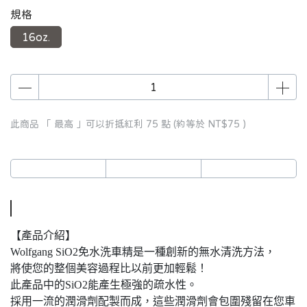
規格
16oz.
此商品 「 最高 」可以折抵紅利
75
點 (約等於
NT$75
)
【產品介紹】
Wolfgang SiO2免水洗車精是一種創新的無水清洗方法，
將使您的整個美容過程比以前更加輕鬆！
此產品中的SiO2能產生極強的疏水性。
採用一流的潤滑劑配製而成，這些潤滑劑會包圍殘留在您車