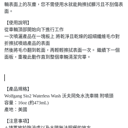
輛表面上的灰塵，您不需使用水就能夠擦拭髒污且不刮傷表
面。
【使用說明】
從車輛頂部開始向下進行工作
一次噴灑產品在一塊板上 將乾淨且乾燥的超細纖維毛巾對
折擦拭噴過產品的表面
然後將毛巾翻到乾面，再輕輕擦拭表面一次。 繼續下一個
面板，重複此動作直到整個車輛清潔完畢。
【產品規格】
Wolfgang Sio2 Waterless Wash 沃夫岡免水洗車精 附噴頭
容量：16oz (約473mL)
產地：美國
【注意事項】
⚠️請置放於陰涼處以及太陽無法照曬的地方